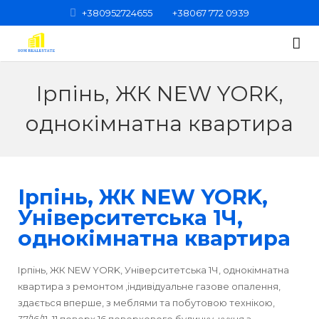
+380952724655
+38067 772 0939
Головна
Ірпінь, ЖК NEW YORK,
Категорії нерухомості
однокімнатна квартира
Про нас
Квартири
Контакти
Кімнати
1-кімнатні
Ірпінь, ЖК NEW YORK,
Будинки
2-кімнатні
Університетська 1Ч,
однокімнатна квартира
Нежитлові приміщення
3-кімнатні
Ірпінь, ЖК NEW YORK, Університетська 1Ч, однокімнатна
Земельні ділянки
4-кімнатні
квартира з ремонтом ,індивідуальне газове опалення,
здається вперше, з меблями та побутовою технікою,
Вся нерухомість
5-кімнатні