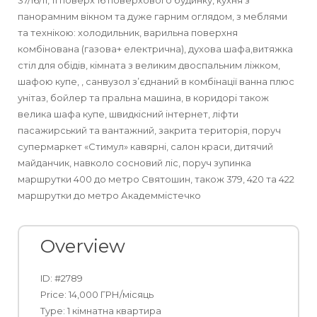
37/16/11, 11 поверх 16 поверхового будинку, кухня з
панорамним вікном та дуже гарним оглядом, з меблями
Оренда
та технікою: холодильник, варильна поверхня
комбінована (газова+ електрична), духова шафа,витяжка
Продаж
стіл для обідів, кімната з великим двоспальним ліжком,
шафою купе, , санвузол з’єднаний в комбінації ванна плюс
унітаз, бойлер та пральна машина, в коридорі також
велика шафа купе, швидкісний інтернет, ліфти
пасажирський та вантажний, закрита територія, поруч
супермаркет «Стимул» кавярні, салон краси, дитячий
майданчик, навколо сосновий ліс, поруч зупинка
маршрутки 400 до метро Святошин, також 379, 420 та 422
маршрутки до метро Академмістечко
Overview
ID: #2789
Price: 14,000 ГРН/місяць
Type: 1 кімнатна квартира