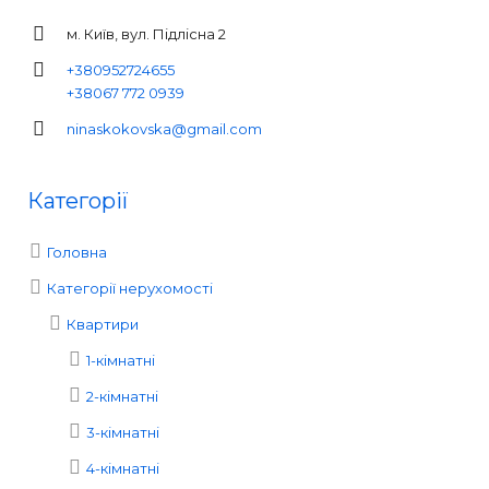
м. Київ, вул. Підлісна 2
+380952724655
+38067 772 0939
ninaskokovska@gmail.com
Категорії
Головна
Категорії нерухомості
Квартири
1-кімнатні
2-кімнатні
3-кімнатні
4-кімнатні