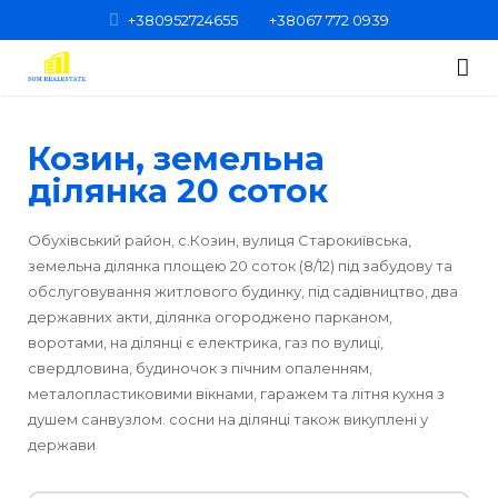
+380952724655
+38067 772 0939
Головна
Козин, земельна
Категорії нерухомості
ділянка 20 соток
Про нас
Квартири
Обухівський район, с.Козин, вулиця Старокиївська,
земельна ділянка площею 20 соток (8/12) під забудову та
Контакти
Кімнати
1-кімнатні
обслуговування житлового будинку, під садівництво, два
державних акти, ділянка огороджено парканом,
Будинки
2-кімнатні
воротами, на ділянці є електрика, газ по вулиці,
свердловина, будиночок з пічним опаленням,
Нежитлові приміщення
3-кімнатні
металопластиковими вікнами, гаражем та літня кухня з
душем санвузлом. сосни на ділянці також викуплені у
Земельні ділянки
4-кімнатні
держави
Вся нерухомість
5-кімнатні