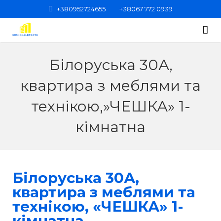
+380952724655
+38067 772 0939
Головна
Білоруська 30А,
Категорії нерухомості
квартира з меблями та
Про нас
Квартири
технікою,»ЧЕШКА» 1-
Контакти
Кімнати
1-кімнатні
кімнатна
Будинки
2-кімнатні
Нежитлові приміщення
3-кімнатні
Білоруська 30А,
квартира з меблями та
Земельні ділянки
4-кімнатні
технікою, «ЧЕШКА» 1-
Вся нерухомість
5-кімнатні
кімнатна