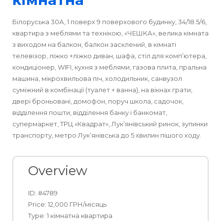
Оренда
Білоруська 30А, 1 поверх 9 поверхового будинку, 34/18.5/6,
квартира з меблями та технікою, «ЧЕШКА», велика кімната
Продаж
з виходом на балкон, балкон засклений, в кімнаті
телевізор, ліжко +ліжко диван, шафа, стіл для комп’ютера,
кондиціонер, WIFI, кухня з меблями, газова плита, пральна
машина, мікрохвильова піч, холодильник, санвузол
суміжний в комбінації (туалет + ванна), на вікнах грати,
двері броньовані, домофон, поруч школа, садочок,
відділення пошти, відділення банку і банкомат,
супермаркет, ТРЦ «Квадрат», Лук’янівський ринок, зупинки
транспорту, метро Лук’янівська до 5 хвилин пішого ходу.
Overview
ID: #4789
Price: 12,000 ГРН/місяць
Type: 1 кімнатна квартира